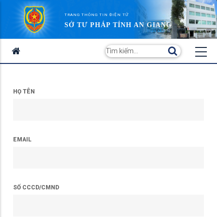
TRANG THÔNG TIN ĐIỆN TỬ
SỞ TƯ PHÁP TỈNH AN GIANG
HỌ TÊN
EMAIL
SỐ CCCD/CMND