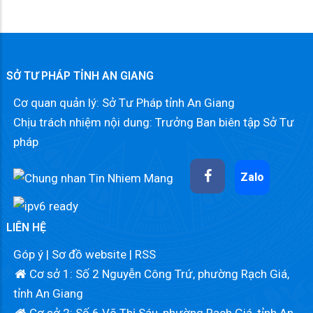
SỞ TƯ PHÁP TỈNH AN GIANG
Cơ quan quản lý: Sở Tư Pháp tỉnh An Giang
Chịu trách nhiệm nội dung: Trưởng Ban biên tập Sở Tư
pháp
Zalo
LIÊN HỆ
Góp ý
|
Sơ đồ website
|
RSS
Cơ sở 1: Số 2 Nguyễn Công Trứ, phường Rạch Giá,
tỉnh An Giang
Cơ sở 2: Số 6 Võ Thị Sáu, phường Rạch Giá, tỉnh An