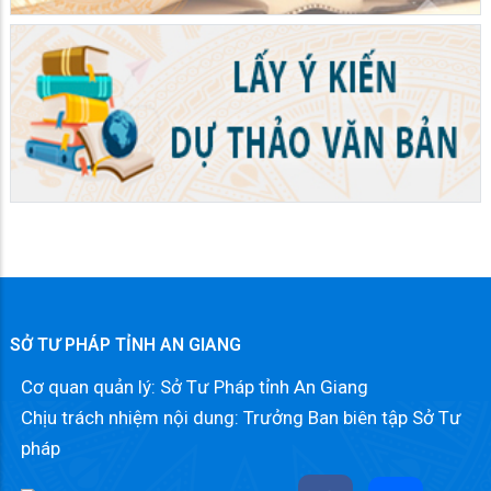
SỞ TƯ PHÁP TỈNH AN GIANG
Cơ quan quản lý: Sở Tư Pháp tỉnh An Giang
Chịu trách nhiệm nội dung: Trưởng Ban biên tập Sở Tư
pháp