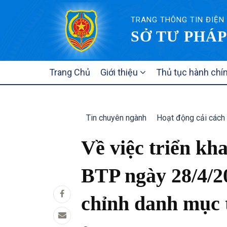
TRANG THÔNG TIN ĐIỆN
SỞ TƯ PHÁP
MAIN
Trang Chủ
Giới thiệu
Thủ tục hành chí
NAVIGATION
Tin chuyên ngành
Hoạt động cải cách 
Về việc triển kh
BTP ngày 28/4/2
chỉnh danh mục 