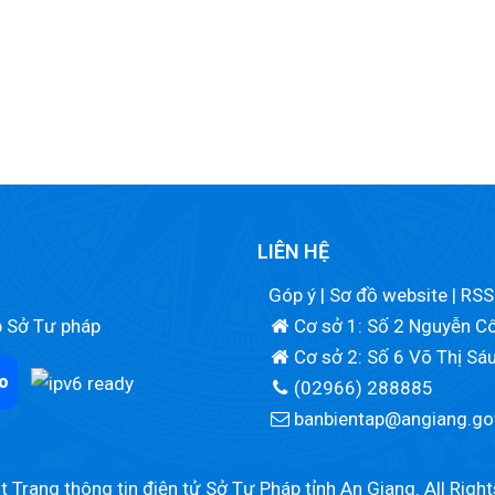
LIÊN HỆ
Góp ý
|
Sơ đồ website
|
RSS
p Sở Tư pháp
Cơ sở 1: Số 2 Nguyễn Cô
Cơ sở 2: Số 6 Võ Thị Sá
o
(02966) 288885
banbientap@angiang.go
 Trang thông tin điện tử Sở Tư Pháp tỉnh An Giang. All Righ