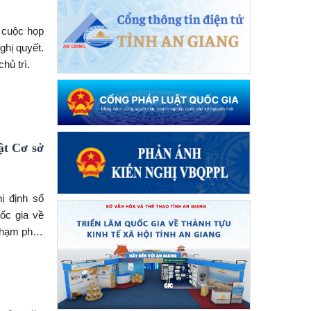
 cuộc họp
ghị quyết.
hủ trì.
ật Cơ sở
ị định số
ốc gia về
phạm pháp
o luận các
i thác Cơ
u, tỉnh Bà