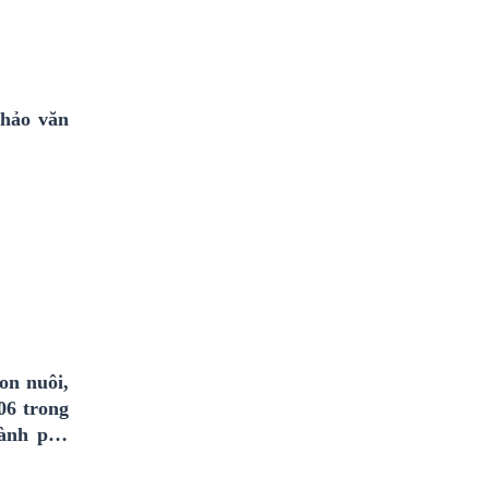
thảo văn
on nuôi,
06 trong
hành phố