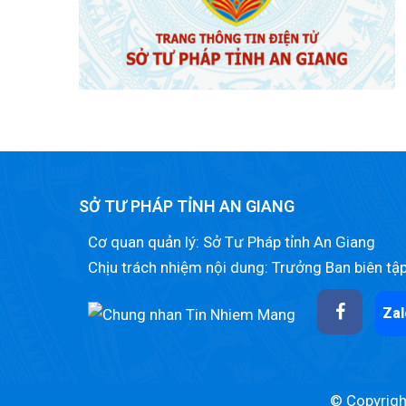
SỞ TƯ PHÁP TỈNH AN GIANG
Cơ quan quản lý: Sở Tư Pháp tỉnh An Giang
Chịu trách nhiệm nội dung: Trưởng Ban biên tậ
Zal
© Copyright