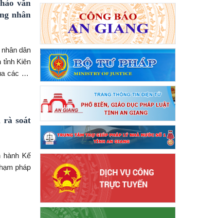
thảo văn
ồng nhân
g nhân dân
 tỉnh Kiên
ua các Tờ
 đồng nhân
ch Ủy ban
 rà soát
n hành Kế
phạm pháp