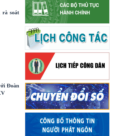
 rà soát
với Đoàn
XV