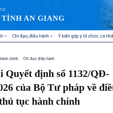
 TỬ
 TỈNH AN GIANG
nh
Chỉ đạo, điều hành
Ý kiến góp ý tổ chức, cá nh
hành chính
Chỉ đạo điều hành
ai Quyết định số 1132/QĐ-
026 của Bộ Tư pháp về điề
thủ tục hành chính