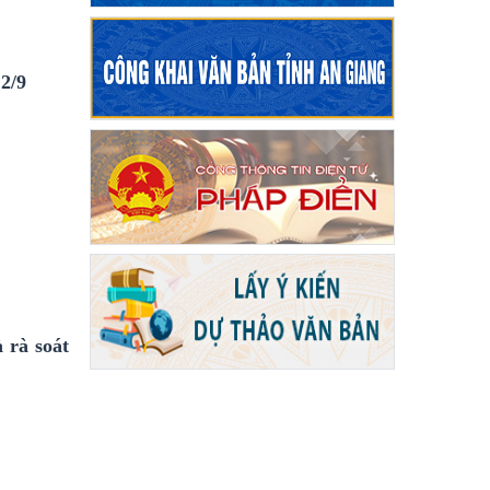
 2/9
 rà soát