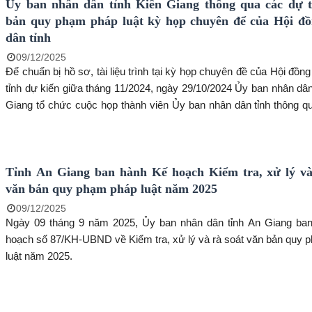
Ủy ban nhân dân tỉnh Kiên Giang thông qua các dự 
bản quy phạm pháp luật kỳ họp chuyên để của Hội đ
dân tỉnh
09/12/2025
Để chuẩn bị hồ sơ, tài liệu trình tại kỳ họp chuyên đề của Hội đồn
tỉnh dự kiến giữa tháng 11/2024, ngày 29/10/2024 Ủy ban nhân dân
Giang tổ chức cuộc họp thành viên Ủy ban nhân dân tỉnh thông q
trình đề nghị xây dựng Nghị quyết trước khi trình Thường trực Hội
dân tỉnh chấp thuận. Cuộc họp do ông Lâm Minh Thành - Chủ tị
nhân dân tỉnh chủ trì.
Tỉnh An Giang ban hành Kế hoạch Kiểm tra, xử lý và
văn bản quy phạm pháp luật năm 2025
09/12/2025
Ngày 09 tháng 9 năm 2025, Ủy ban nhân dân tỉnh An Giang ba
hoạch số 87/KH-UBND về Kiểm tra, xử lý và rà soát văn bản quy 
luật năm 2025.