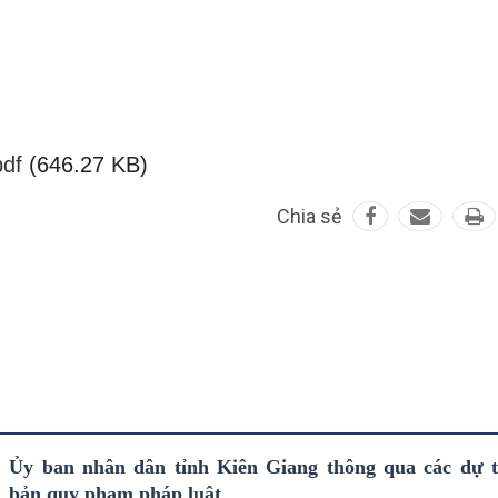
pdf
(646.27 KB)
Chia sẻ
Ủy ban nhân dân tỉnh Kiên Giang thông qua các dự 
bản quy phạm pháp luật