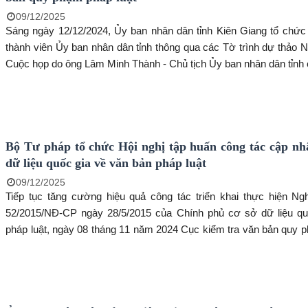
09/12/2025
Sáng ngày 12/12/2024, Ủy ban nhân dân tỉnh Kiên Giang tổ chức
thành viên Ủy ban nhân dân tỉnh thông qua các Tờ trình dự thảo N
Cuộc họp do ông Lâm Minh Thành - Chủ tịch Ủy ban nhân dân tỉnh c
Bộ Tư pháp tổ chức Hội nghị tập huấn công tác cập nh
dữ liệu quốc gia về văn bản pháp luật
09/12/2025
Tiếp tục tăng cường hiệu quả công tác triển khai thực hiện Ngh
52/2015/NĐ-CP ngày 28/5/2015 của Chính phủ cơ sở dữ liệu qu
pháp luật, ngày 08 tháng 11 năm 2024 Cục kiểm tra văn bản quy 
luật (QPPL) - Bộ Tư pháp phối hợp tổ chức Hội nghị trao đổi, thả
khó khăn, vướng mắc và tập huấn nâng cao kỹ năng cập nhật, kha
sở dữ liệu quốc gia (CSDLQG) về pháp luật tại thành phố Vũng Tà
Rịa – Vũng Tàu.