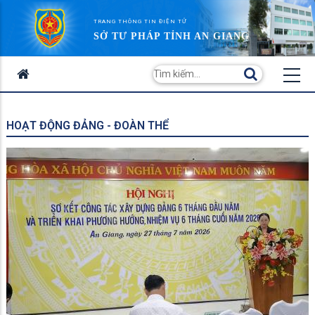
TRANG THÔNG TIN ĐIỆN TỬ
SỞ TƯ PHÁP TỈNH AN GIANG
HOẠT ĐỘNG ĐẢNG - ĐOÀN THỂ