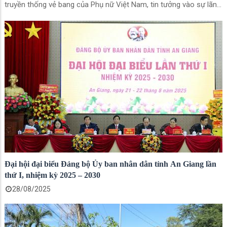
truyền thống vẻ bang của Phụ nữ Việt Nam, tin tưởng vào sự lãnh
đạo của Đảng; cổ vũ, động viên nữ công chức, viên chức, lao
động (CCVCLĐ) tích cực lao động sáng tạo, xây dựng gia đình
hạnh phúc, góp phần thực hiện thắng lợi sự nghiệp công nghiệp
hóa, hiện đại hóa đất nước; trang bị thêm những kiến thức vào
nhiệm vụ chuyên môn. Đồng thời, nhằm tổ chức hoạt động vui
chơi bổ ích, nâng cao tinh thần đoàn kết; chăm lo đời sống tinh
thần cho đoàn viên trong cơ quan.
Đại hội đại biểu Đảng bộ Ủy ban nhân dân tỉnh An Giang lần
thứ I, nhiệm kỳ 2025 – 2030
28/08/2025