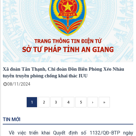
Xã đoàn Tân Thạnh, Chi đoàn Đồn Biên Phòng Xẻo Nhàu
tuyên truyền phòng chống khai thác IUU
08/11/2024
Current
1
Page
2
Page
3
Page
4
Page
5
Next
›
Trang
»
Pagination
page
page
cuối
TIN MỚI
Về việc triển khai Quyết định số 1132/QĐ-BTP ngày