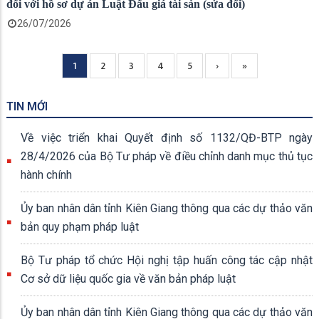
đối với hồ sơ dự án Luật Đấu giá tài sản (sửa đổi)
26/07/2026
Current
1
Page
2
Page
3
Page
4
Page
5
Next
›
Trang
»
Pagination
page
page
cuối
TIN MỚI
Về việc triển khai Quyết định số 1132/QĐ-BTP ngày
28/4/2026 của Bộ Tư pháp về điều chỉnh danh mục thủ tục
hành chính
Ủy ban nhân dân tỉnh Kiên Giang thông qua các dự thảo văn
bản quy phạm pháp luật
Bộ Tư pháp tổ chức Hội nghị tập huấn công tác cập nhật
Cơ sở dữ liệu quốc gia về văn bản pháp luật
Ủy ban nhân dân tỉnh Kiên Giang thông qua các dự thảo văn