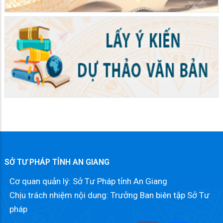
SỞ TƯ PHÁP TỈNH AN GIANG
Cơ quan quản lý: Sở Tư Pháp tỉnh An Giang
Chịu trách nhiệm nội dung: Trưởng Ban biên tập Sở Tư
pháp