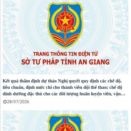
Kết quả thẩm định dự thảo Nghị quyết quy định các chế độ,
tiêu chuẩn, định mức chi cho thành viên đội thể thao; chế độ
dinh dưỡng đặc thù cho các đối tượng huấn luyện viên, vận
động viên thể thao khác đang tập trung tập huấn, thi đấu của
28/07/2026
tỉnh An Giang...