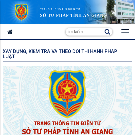
TRANG THÔNG TIN ĐIỆN TỬ
SỞ TƯ PHÁP TỈNH AN GIANG
XÂY DỰNG, KIỂM TRA VÀ THEO DÕI THI HÀNH PHÁP
LUẬT