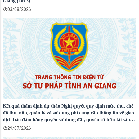
Giang (lần 3)
03/08/2026
Kết quả thẩm định dự thảo Nghị quyết quy định mức thu, chế
độ thu, nộp, quản lý và sử dụng phí cung cấp thông tin về giao
dịch bảo đảm bằng quyền sử dụng đất, quyền sở hữu tài sản
gắn liền với đất trên địa bàn tỉnh An Giang
29/07/2026