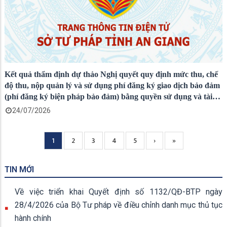
Kết quả thẩm định dự thảo Nghị quyết quy định mức thu, chế
độ thu, nộp quản lý và sử dụng phí đăng ký giao dịch bảo đảm
(phí đăng ký biện pháp bảo đảm) bằng quyền sử dụng và tài
sản gắn liền với đất trên địa bàn tỉnh An Giang
24/07/2026
Current
1
Page
2
Page
3
Page
4
Page
5
Next
›
Trang
»
Pagination
page
page
cuối
TIN MỚI
Về việc triển khai Quyết định số 1132/QĐ-BTP ngày
28/4/2026 của Bộ Tư pháp về điều chỉnh danh mục thủ tục
hành chính