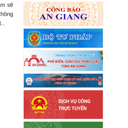
âm sẽ
thông
..