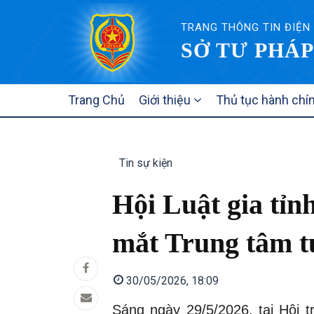
TRANG THÔNG TIN ĐIỆN
SỞ TƯ PHÁP
MAIN
Trang Chủ
Giới thiệu
Thủ tục hành chí
NAVIGATION
Tin sự kiện
Hội Luật gia tỉn
mắt Trung tâm t
30/05/2026, 18:09
Sáng ngày 29/5/2026, tại Hội t