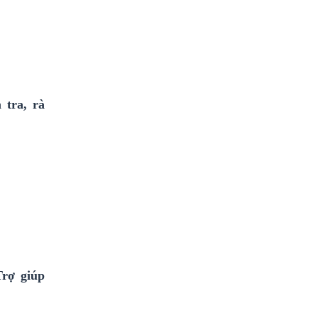
 tra, rà
Trợ giúp