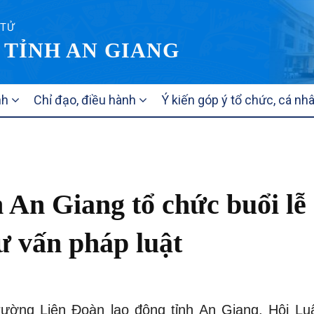
 TỬ
 TỈNH AN GIANG
nh
Chỉ đạo, điều hành
Ý kiến góp ý tổ chức, cá nh
h An Giang tổ chức buổi lễ
ư vấn pháp luật
rường Liên Đoàn lao động tỉnh An Giang, Hội Luậ