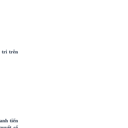
tri trên
anh tiến
quyết số