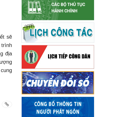
ết sẽ
trình
g địa
tượng
 cung