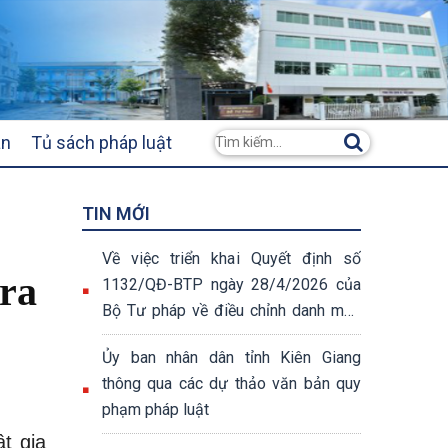
ân
Tủ sách pháp luật
TIN MỚI
Về việc triển khai Quyết định số
 ra
1132/QĐ-BTP ngày 28/4/2026 của
Bộ Tư pháp về điều chỉnh danh mục
thủ tục hành chính
Ủy ban nhân dân tỉnh Kiên Giang
thông qua các dự thảo văn bản quy
phạm pháp luật
t gia