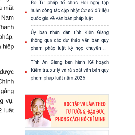
Bộ Tư pháp tổ chức Hội nghị tập
ra mắt
huấn công tác cập nhật Cơ sở dữ liệu
t Nam
quốc gia về văn bản pháp luật
Thanh
Ủy ban nhân dân tỉnh Kiên Giang
pháp,
thông qua các dự thảo văn bản quy
n hiệp
phạm pháp luật kỳ họp chuyên để
của Hội đồng nhân dân tỉnh
Tỉnh An Giang ban hành Kế hoạch
Kiểm tra, xử lý và rà soát văn bản quy
 được
phạm pháp luật năm 2025
Chính
 gắng
g vụ,
 luật