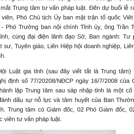
a mắt Trung tâm tư vấn pháp luật. Đến dự buổi lễ 
 viên, Phó Chủ tịch Ủy ban mặt trận tổ quốc Viê
- Phó Trưởng ban nội chính Tỉnh ủy, ông Trần 
tỉnh, cùng đại điện lãnh đạo Sở, Ban ngành: Tư 
t sư, Tuyên giáo, Liên Hiệp hội doanh nghiệp, Liê
nh.
ội Luật gia tỉnh (sau đây viết tắt là Trung tâm)
ghị định số 77/20208/NĐCP ngày 16/7/2008 của 
thành lập Trung tâm sau sáp nhập tỉnh là một cố
đánh dấu sự nỗ lực và tâm huyết của Ban Thườn
nh. Trung tâm có Giám đốc, 02 Phó Giám đốc, 02
c viên tư vấn pháp luật.