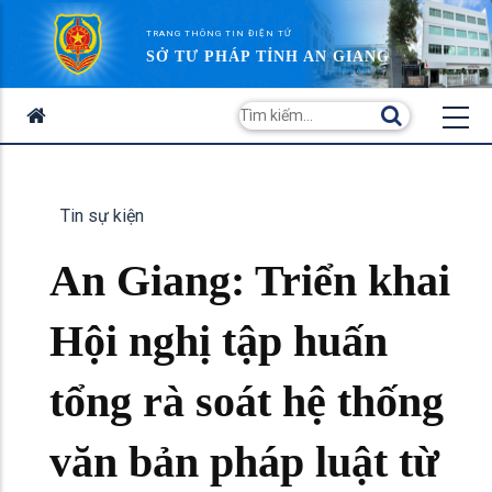
TRANG THÔNG TIN ĐIỆN TỬ
SỞ TƯ PHÁP TỈNH AN GIANG
Tin sự kiện
An Giang: Triển khai
Hội nghị tập huấn
tổng rà soát hệ thống
văn bản pháp luật từ