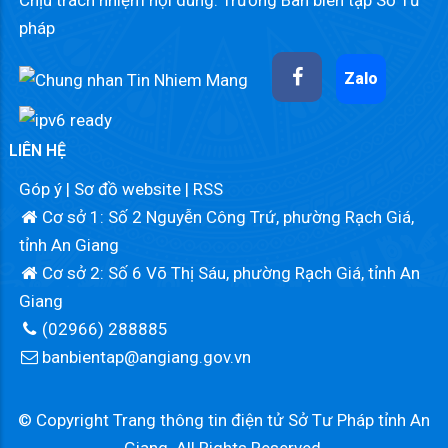
Chịu trách nhiệm nội dung: Trưởng Ban biên tập Sở Tư
pháp
Zalo
LIÊN HỆ
Góp ý
|
Sơ đồ website
|
RSS
Cơ sở 1: Số 2 Nguyễn Công Trứ, phường Rạch Giá,
tỉnh An Giang
Cơ sở 2: Số 6 Võ Thị Sáu, phường Rạch Giá, tỉnh An
Giang
(02966) 288885
banbientap@angiang.gov.vn
© Copyright Trang thông tin điện tử Sở Tư Pháp tỉnh An
Giang. All Rights Reserved.