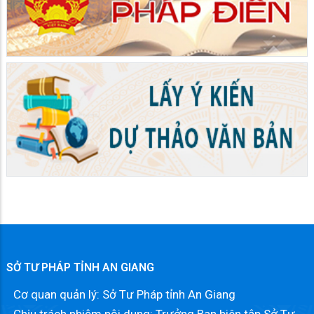
SỞ TƯ PHÁP TỈNH AN GIANG
Cơ quan quản lý: Sở Tư Pháp tỉnh An Giang