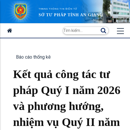
TRANG THÔNG TIN ĐIỆN TỬ
SỞ TƯ PHÁP TỈNH AN GIANG
Báo cáo thống kê
Kết quả công tác tư
pháp Quý I năm 2026
và phương hướng,
nhiệm vụ Quý II năm