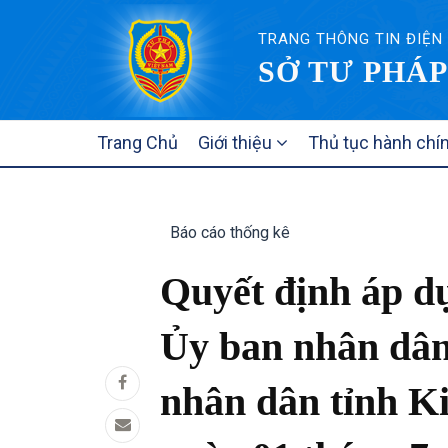
TRANG THÔNG TIN ĐIỆN
SỞ TƯ PHÁP
MAIN
Trang Chủ
Giới thiệu
Thủ tục hành chí
NAVIGATION
Báo cáo thống kê
Quyết định áp d
Ủy ban nhân dân
nhân dân tỉnh K