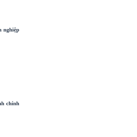
h nghiệp
nh chính