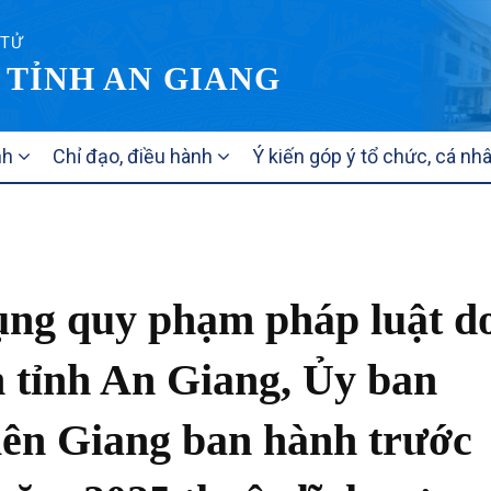
 TỬ
 TỈNH AN GIANG
nh
Chỉ đạo, điều hành
Ý kiến góp ý tổ chức, cá nh
ụng quy phạm pháp luật d
 tỉnh An Giang, Ủy ban
iên Giang ban hành trước