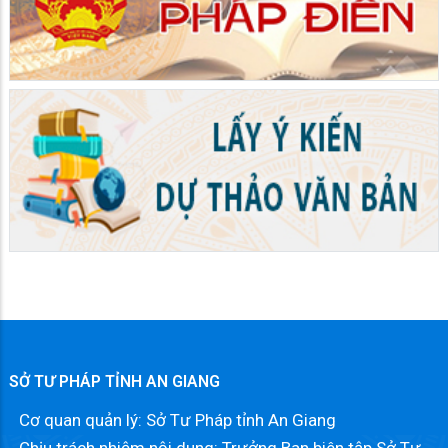
SỞ TƯ PHÁP TỈNH AN GIANG
Cơ quan quản lý: Sở Tư Pháp tỉnh An Giang