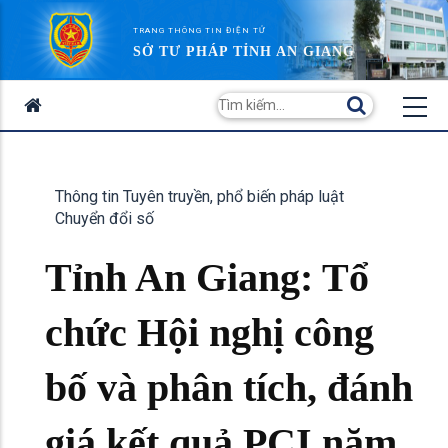
TRANG THÔNG TIN ĐIỆN TỬ
SỞ TƯ PHÁP TỈNH AN GIANG
Thông tin Tuyên truyền, phổ biến pháp luật
Chuyển đổi số
Tỉnh An Giang: Tổ
chức Hội nghị công
bố và phân tích, đánh
giá kết quả PCI năm