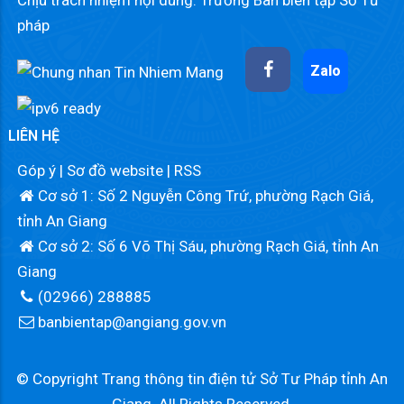
Chịu trách nhiệm nội dung: Trưởng Ban biên tập Sở Tư
pháp
Zalo
LIÊN HỆ
Góp ý
|
Sơ đồ website
|
RSS
Cơ sở 1: Số 2 Nguyễn Công Trứ, phường Rạch Giá,
tỉnh An Giang
Cơ sở 2: Số 6 Võ Thị Sáu, phường Rạch Giá, tỉnh An
Giang
(02966) 288885
banbientap@angiang.gov.vn
© Copyright Trang thông tin điện tử Sở Tư Pháp tỉnh An
Giang. All Rights Reserved.