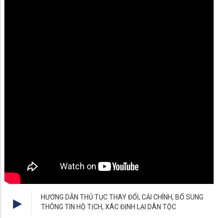
HƯỚNG DẪN THỦ TỤC THAY ĐỔI, CẢI CHÍNH, BỔ SUNG
THÔNG TIN HỘ TỊCH, XÁC ĐỊNH LẠI DÂN TỘC