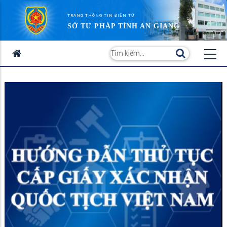
TRANG THÔNG TIN ĐIỆN TỬ
SỞ TƯ PHÁP TỈNH AN GIANG