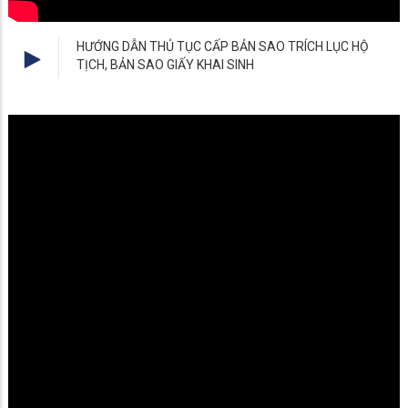
HƯỚNG DẪN THỦ TỤC CẤP BẢN SAO TRÍCH LỤC HỘ
TỊCH, BẢN SAO GIẤY KHAI SINH