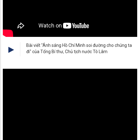
Bài viết "Ánh sáng Hồ Chí Minh soi đường cho chúng ta
đi" của Tổng Bí thư, Chủ tịch nước Tô Lâm