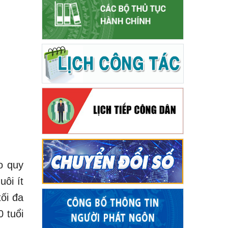
ào quy
ôi ít
ối đa
 tuổi