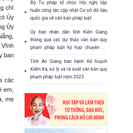
Bộ Tư pháp tổ chức Hội nghị tập
g chí
huấn công tác cập nhật Cơ sở dữ liệu
có Ủy
quốc gia về văn bản pháp luật
ng Ủy
Ủy ban nhân dân tỉnh Kiên Giang
Nẵng,
thông qua các dự thảo văn bản quy
 Vĩnh
phạm pháp luật kỳ họp chuyên để
y ban
của Hội đồng nhân dân tỉnh
Tỉnh An Giang ban hành Kế hoạch
Kiểm tra, xử lý và rà soát văn bản quy
phạm pháp luật năm 2025
a các
ẻ em,
a, mẹ