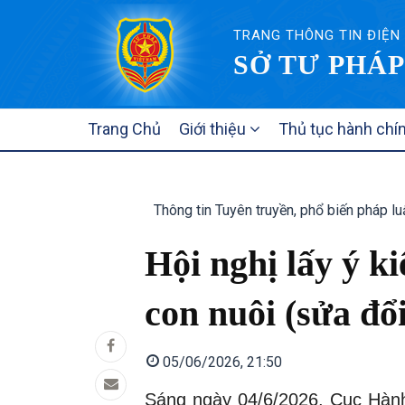
TRANG THÔNG TIN ĐIỆN
SỞ TƯ PHÁP
MAIN
Trang Chủ
Giới thiệu
Thủ tục hành chí
NAVIGATION
Thông tin Tuyên truyền, phổ biến pháp lu
Hội nghị lấy ý k
con nuôi (sửa đổ
05/06/2026, 21:50
Sáng ngày 04/6/2026, Cục Hành