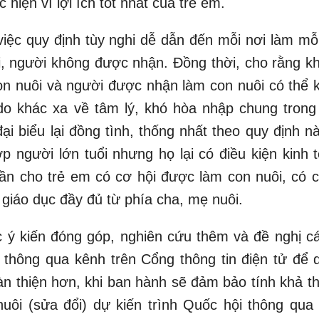
 hiện vì lợi ích tốt nhất của trẻ em.
việc quy định tùy nghi dễ dẫn đến mỗi nơi làm mỗi
, người không được nhận. Đồng thời, cho rằng k
on nuôi và người được nhận làm con nuôi có thể 
o khác xa về tâm lý, khó hòa nhập chung trong
i biểu lại đồng tình, thống nhất theo quy định nà
p người lớn tuổi nhưng họ lại có điều kiện kinh t
 cần cho trẻ em có cơ hội được làm con nuôi, có c
giáo dục đầy đủ từ phía cha, mẹ nuôi.
c ý kiến đóng góp, nghiên cứu thêm và đề nghị cá
m thông qua kênh trên Cổng thông tin điện tử để 
àn thiện hơn, khi ban hành sẽ đảm bảo tính khả th
uôi (sửa đổi) dự kiến trình Quốc hội thông qua 