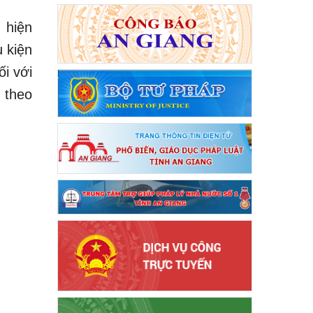
 hiện
 kiện
i với
 theo