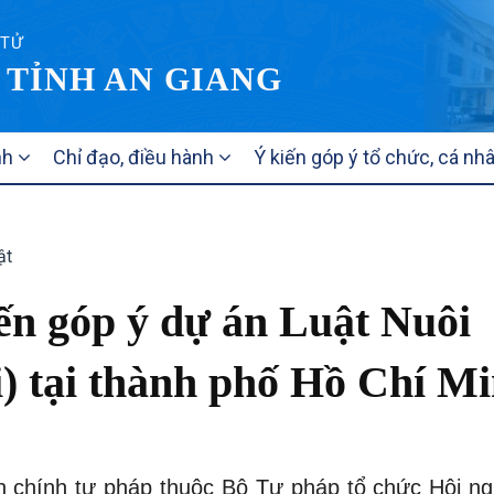
 TỬ
 TỈNH AN GIANG
nh
Chỉ đạo, điều hành
Ý kiến góp ý tổ chức, cá nh
ật
iến góp ý dự án Luật Nuôi
i) tại thành phố Hồ Chí M
 chính tư pháp thuộc Bộ Tư pháp tổ chức Hội ngh