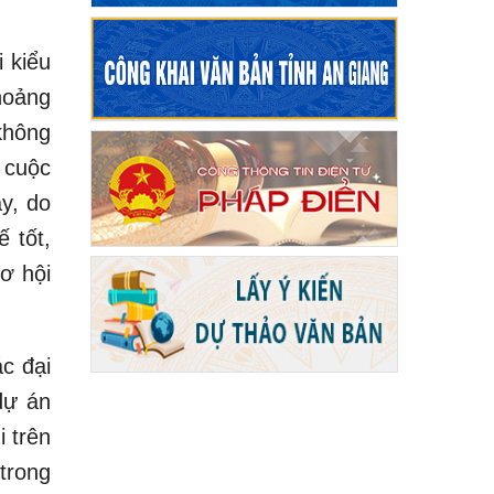
 kiểu
hoảng
không
 cuộc
y, do
ế tốt,
ơ hội
c đại
dự án
i trên
trong