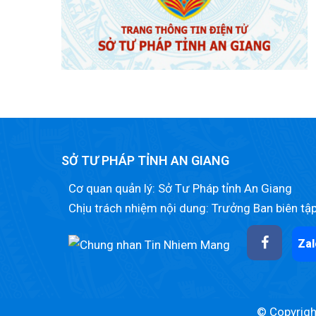
SỞ TƯ PHÁP TỈNH AN GIANG
Cơ quan quản lý: Sở Tư Pháp tỉnh An Giang
Chịu trách nhiệm nội dung: Trưởng Ban biên tậ
Zal
© Copyright