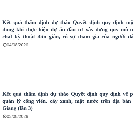
Kết quả thẩm định dự thảo Quyết định quy định mộ
dung khi thực hiện dự án đầu tư xây dựng quy mô n
chất kỹ thuật đơn giản, có sự tham gia của người d
Chương trình mục tiêu quốc gia trên địa bàn tỉnh An G
04/08/2026
Kết quả thẩm định dự thảo Quyết định quy định về 
quản lý công viên, cây xanh, mặt nước trên địa bàn
Giang (lần 3)
03/08/2026