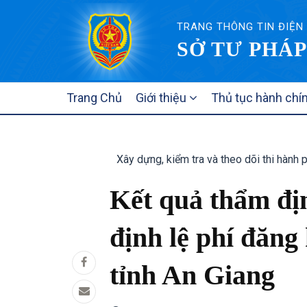
TRANG THÔNG TIN ĐIỆN
SỞ TƯ PHÁP
MAIN
Trang Chủ
Giới thiệu
Thủ tục hành chí
NAVIGATION
Xây dựng, kiểm tra và theo dõi thi hành 
Kết quả thẩm đị
định lệ phí đăng
tỉnh An Giang