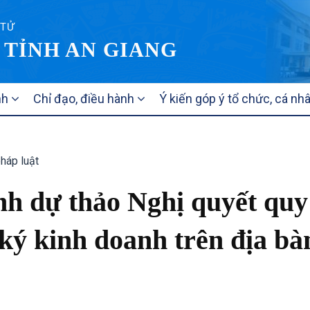
 TỬ
 TỈNH AN GIANG
nh
Chỉ đạo, điều hành
Ý kiến góp ý tổ chức, cá nh
pháp luật
nh dự thảo Nghị quyết quy
 ký kinh doanh trên địa bà