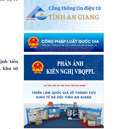
ịnh tiêu
, khu từ