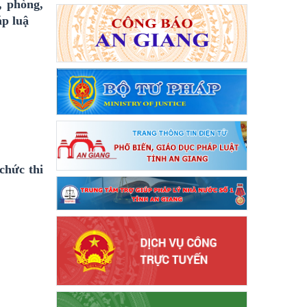
, phòng,
áp luậ
chức thi