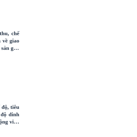
thu, chế
 về giao
 sản gắn
độ, tiêu
 độ dinh
ộng viên
 tỉnh An