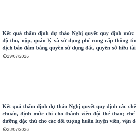
Kết quả thẩm định dự thảo Nghị quyết quy định mức 
độ thu, nộp, quản lý và sử dụng phí cung cấp thông tin
dịch bảo đảm bằng quyền sử dụng đất, quyền sở hữu tài
liền với đất trên địa bàn tỉnh An Giang
29/07/2026
Kết quả thẩm định dự thảo Nghị quyết quy định các chế 
chuẩn, định mức chi cho thành viên đội thể thao; chế
dưỡng đặc thù cho các đối tượng huấn luyện viên, vận đ
thể thao khác đang tập trung tập huấn, thi đấu của
28/07/2026
Giang...