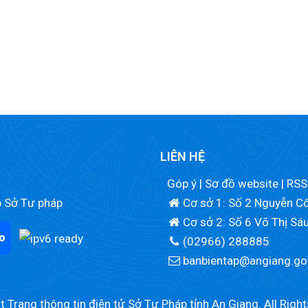
LIÊN HỆ
Góp ý
|
Sơ đồ website
|
RSS
p Sở Tư pháp
Cơ sở 1: Số 2 Nguyễn Cô
Cơ sở 2: Số 6 Võ Thị Sá
o
(02966) 288885
banbientap@angiang.go
 Trang thông tin điện tử Sở Tư Pháp tỉnh An Giang. All Righ