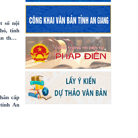
t số nội
hỏ, tính
ân thuộc
iang
phân cấp
 tỉnh An