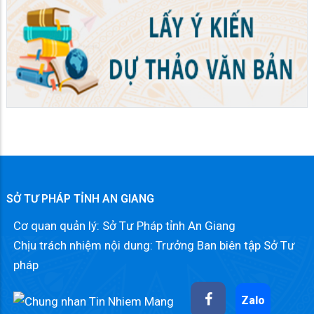
SỞ TƯ PHÁP TỈNH AN GIANG
Cơ quan quản lý: Sở Tư Pháp tỉnh An Giang
Chịu trách nhiệm nội dung: Trưởng Ban biên tập Sở Tư
pháp
Zalo