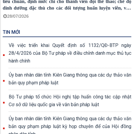
tiêu chuẩn, định mức chi cho thành viên đội thể thao; chế độ
dinh dưỡng đặc thù cho các đối tượng huấn luyện viên, vận
động viên thể thao khác đang tập trung tập huấn, thi đấu của
28/07/2026
tỉnh An Giang...
TIN MỚI
Về việc triển khai Quyết định số 1132/QĐ-BTP ngày
28/4/2026 của Bộ Tư pháp về điều chỉnh danh mục thủ tục
hành chính
Ủy ban nhân dân tỉnh Kiên Giang thông qua các dự thảo văn
bản quy phạm pháp luật
Bộ Tư pháp tổ chức Hội nghị tập huấn công tác cập nhật
Cơ sở dữ liệu quốc gia về văn bản pháp luật
Ủy ban nhân dân tỉnh Kiên Giang thông qua các dự thảo văn
bản quy phạm pháp luật kỳ họp chuyên để của Hội đồng