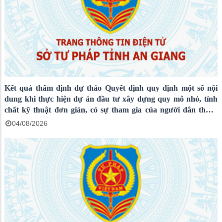
Kết quả thẩm định dự thảo Quyết định quy định một số nội
dung khi thực hiện dự án đầu tư xây dựng quy mô nhỏ, tính
chất kỹ thuật đơn giản, có sự tham gia của người dân thuộc
Chương trình mục tiêu quốc gia trên địa bàn tỉnh An Giang
04/08/2026