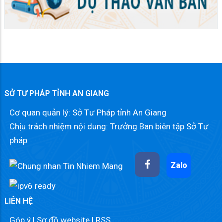
SỞ TƯ PHÁP TỈNH AN GIANG
Cơ quan quản lý: Sở Tư Pháp tỉnh An Giang
Chịu trách nhiệm nội dung: Trưởng Ban biên tập Sở Tư
pháp
Zalo
LIÊN HỆ
Góp ý
|
Sơ đồ website
|
RSS