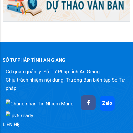
SỞ TƯ PHÁP TỈNH AN GIANG
Cơ quan quản lý: Sở Tư Pháp tỉnh An Giang
Chịu trách nhiệm nội dung: Trưởng Ban biên tập Sở Tư
pháp
Zalo
LIÊN HỆ