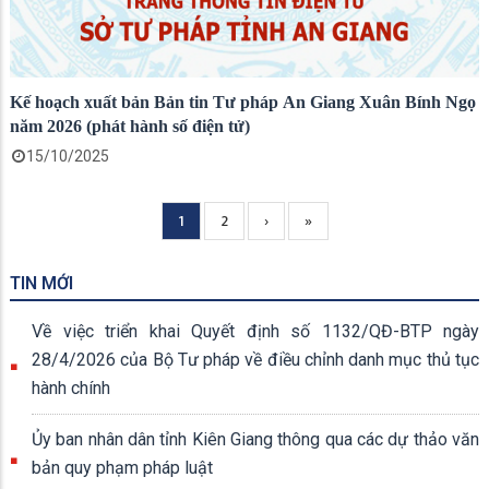
Kế hoạch xuất bản Bản tin Tư pháp An Giang Xuân Bính Ngọ
năm 2026 (phát hành số điện tử)
15/10/2025
Current
1
Page
2
Next
›
Trang
»
Pagination
page
page
cuối
TIN MỚI
Về việc triển khai Quyết định số 1132/QĐ-BTP ngày
28/4/2026 của Bộ Tư pháp về điều chỉnh danh mục thủ tục
hành chính
Ủy ban nhân dân tỉnh Kiên Giang thông qua các dự thảo văn
bản quy phạm pháp luật