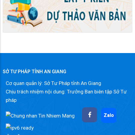
SỞ TƯ PHÁP TỈNH AN GIANG
Cơ quan quản lý: Sở Tư Pháp tỉnh An Giang
Chịu trách nhiệm nội dung: Trưởng Ban biên tập Sở Tư
pháp
Zalo