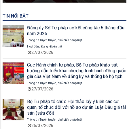
TIN NỔI BẬT
Đảng ủy Sở Tư pháp sơ kết công tác 6 tháng đầu
năm 2026
Thông tin Tuyên truyền, phổ biến pháp luật
Hoạt động Đảng - Đoàn thể
27/07/2026
Cục Hành chính tư pháp, Bộ Tư pháp khảo sát,
hướng dẫn triển khai chương trình hành động quốc
gia của Việt Nam về đăng ký và thống kê hộ tịch
giai đoạn 2026 - 2030 tại UBND xã Sơn Kiên và
Thông tin Tuyên truyền, phổ biến pháp luật
UBND xã Cù Lao Giêng
27/07/2026
Bộ Tư pháp tổ chức Hội thảo lấy ý kiến các cơ
quan, tổ chức đối với hồ sơ dự án Luật Đấu giá tài
sản (sửa đổi)
Thông tin Tuyên truyền, phổ biến pháp luật
26/07/2026