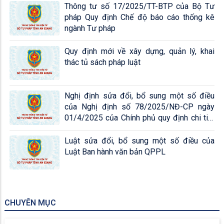
Thông tư số 17/2025/TT-BTP của Bộ Tư
pháp Quy định Chế độ báo cáo thống kê
ngành Tư pháp
Quy định mới về xây dựng, quản lý, khai
thác tủ sách pháp luật
Nghị định sửa đổi, bổ sung một số điều
của Nghị định số 78/2025/NĐ-CP ngày
01/4/2025 của Chính phủ quy định chi tiết
một số điều và biện pháp để tổ chức và thi
hành Luật Ban hành văn bản QPPL...
Luật sửa đổi, bổ sung một số điều của
Luật Ban hành văn bản QPPL
CHUYÊN MỤC