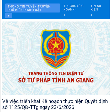
TIN CHUYÊN
TIN SỰ
THÔNG TIN TUYÊN TRUYỀN,
NGÀNH
KIỆN
PHỔ BIẾN PHÁP LUẬT
+
+
+
Về việc triển khai Kế hoạch thực hiện Quyết định
số 1125/QĐ-TTg ngày 23/6/2026