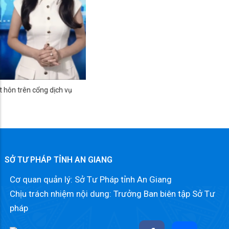
HƯỚNG DẪN THỦ TỤC THAY ĐỔI, CẢI CHÍNH, BỔ SUNG
THÔNG TIN HỘ TỊCH, XÁC ĐỊNH LẠI DÂN TỘC
SỞ TƯ PHÁP TỈNH AN GIANG
Cơ quan quản lý: Sở Tư Pháp tỉnh An Giang
Chịu trách nhiệm nội dung: Trưởng Ban biên tập Sở Tư
pháp