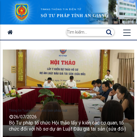
TRANG THÔNG TIN ĐIỆN TỬ
SỞ TƯ PHÁP TỈNH AN GIANG
Thông tin Tuyên truyền, phổ biến pháp luật
26/07/2026
Bộ Tư pháp tổ chức Hội thảo lấy ý kiến các cơ quan, tổ
chức đối với hồ sơ dự án Luật Đấu giá tài sản (sửa đổi)