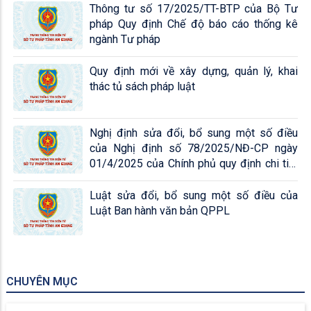
Thông tư số 17/2025/TT-BTP của Bộ Tư
pháp Quy định Chế độ báo cáo thống kê
ngành Tư pháp
Quy định mới về xây dựng, quản lý, khai
thác tủ sách pháp luật
Nghị định sửa đổi, bổ sung một số điều
của Nghị định số 78/2025/NĐ-CP ngày
01/4/2025 của Chính phủ quy định chi tiết
một số điều và biện pháp để tổ chức và thi
hành Luật Ban hành văn bản QPPL...
Luật sửa đổi, bổ sung một số điều của
Luật Ban hành văn bản QPPL
CHUYÊN MỤC