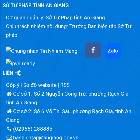
SỞ TƯ PHÁP TỈNH AN GIANG
Cơ quan quản lý: Sở Tư Pháp tỉnh An Giang
Chịu trách nhiệm nội dung: Trưởng Ban biên tập Sở Tư
pháp
Zalo
LIÊN HỆ
Góp ý
|
Sơ đồ website
|
RSS
Cơ sở 1: Số 2 Nguyễn Công Trứ, phường Rạch Giá,
tỉnh An Giang
Cơ sở 2: Số 6 Võ Thị Sáu, phường Rạch Giá, tỉnh An
Giang
(02966) 288885
banbientap@angiang.gov.vn