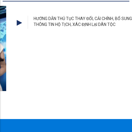
HƯỚNG DẪN THỦ TỤC THAY ĐỔI, CẢI CHÍNH, BỔ SUNG
THÔNG TIN HỘ TỊCH, XÁC ĐỊNH LẠI DÂN TỘC