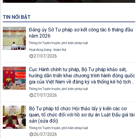
TIN NỔI BẬT
Đảng ủy Sở Tư pháp sơ kết công tác 6 tháng đầu
năm 2026
Thông tin Tuyên truyền, phổ biến pháp luật
Hoạt động Đảng - Đoàn thể
27/07/2026
Cục Hành chính tư pháp, Bộ Tư pháp khảo sát,
hướng dẫn triển khai chương trình hành động quốc
gia của Việt Nam về đăng ký và thống kê hộ tịch
giai đoạn 2026 - 2030 tại UBND xã Sơn Kiên và
Thông tin Tuyên truyền, phổ biến pháp luật
UBND xã Cù Lao Giêng
27/07/2026
Bộ Tư pháp tổ chức Hội thảo lấy ý kiến các cơ
quan, tổ chức đối với hồ sơ dự án Luật Đấu giá tài
sản (sửa đổi)
Thông tin Tuyên truyền, phổ biến pháp luật
26/07/2026