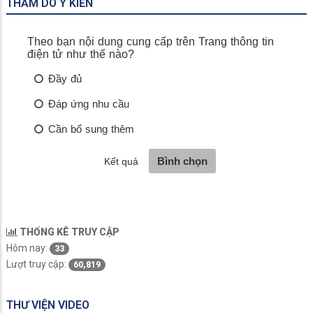
THĂM DÒ Ý KIẾN
THỐNG KÊ TRUY CẬP
Hôm nay:
33
Lượt truy cập:
60,819
THƯ VIỆN VIDEO