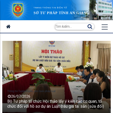
TRANG THÔNG TIN ĐIỆN TỬ
SỞ TƯ PHÁP TỈNH AN GIANG
Thông tin Tuyên truyền, phổ biến pháp luật
26/07/2026
Bộ Tư pháp tổ chức Hội thảo lấy ý kiến các cơ quan, tổ
chức đối với hồ sơ dự án Luật Đấu giá tài sản (sửa đổi)