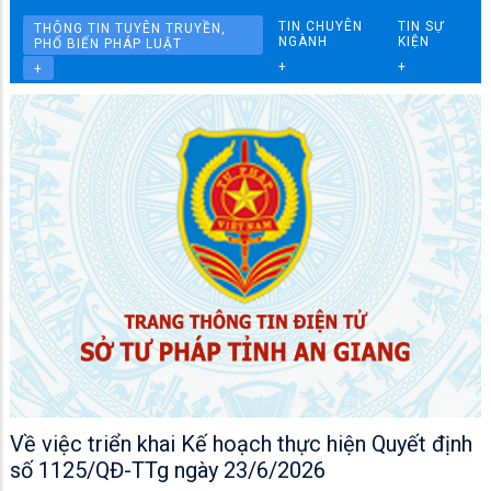
TIN CHUYÊN
TIN SỰ
THÔNG TIN TUYÊN TRUYỀN,
NGÀNH
KIỆN
PHỔ BIẾN PHÁP LUẬT
+
+
+
Về việc triển khai Kế hoạch thực hiện Quyết định
số 1125/QĐ-TTg ngày 23/6/2026